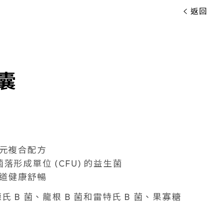
返回
囊
元複合配方
億菌落形成單位 (CFU) 的益生菌
道健康舒暢
 B 菌、龍根 B 菌和雷特氏 B 菌、果寡糖