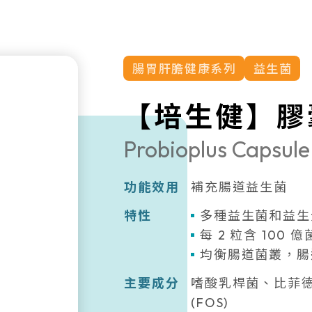
腸胃肝膽健康系列
益生菌
【培生健】膠
Probioplus Capsule
功能效用
補充腸道益生菌
特性
多種益生菌和益生
每 2 粒含 100 
均衡腸道菌叢，腸
主要成分
嗜酸乳桿菌、比菲德氏
(FOS)