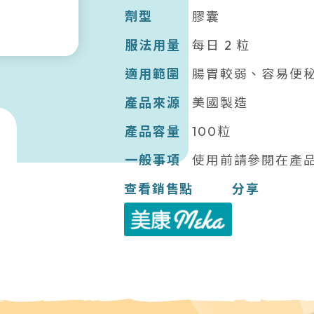
劑型
膠囊
服法用量
每日 2 粒
適用範圍
腸胃較弱、容易便
產品來源
美國製造
產品容量
100粒
一般事項
使用前請參閱在產
查看銷售點
分享