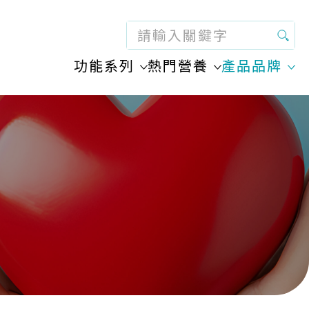
功能系列
熱門營養
產品品牌
Bio-Strath 【百思通】
整全健康系列
蜜蜂營養
Biozyme 【大漢酵素】
腸胃肝膽健康系列
藍莓 / 山桑子
Complete Concentrates 【全純】
美顏肌絡健康系列
膠原蛋白
Doppelherz 【奇善】
眼耳鼻喉健康系列
消化酵素
Harley Health 【Harley Health】
心血管健康系列
葡萄糖胺
Hoyer 【好也】
草本精華
MarinEx 【海源力】
麥蘆卡蜂蜜
Müllerovy 【秒樂舒】
奧米加油
Norwegian Fish Oil 【洛唯優】
紓緩喉糖
Probioplus 【培生健】
益生菌
WildCape 【野岬】
維他命和礦物質