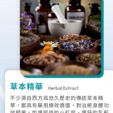
草本精華
Herbal Extract
不少源自西方具悠久歷史的傳統草本精
華，都具有藥用療效價值，對治癒身體功
效顯著。如護尿道的小紅莓、護肝的乳薊