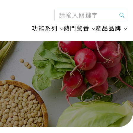
功能系列
熱門營養
產品品牌
Bio-Strath 【百思通】
整全健康系列
蜜蜂營養
Biozyme 【大漢酵素】
腸胃肝膽健康系列
藍莓 / 山桑子
Complete Concentrates 【全純】
美顏肌絡健康系列
膠原蛋白
Doppelherz 【奇善】
眼耳鼻喉健康系列
消化酵素
Harley Health 【Harley Health】
心血管健康系列
葡萄糖胺
Hoyer 【好也】
草本精華
MarinEx 【海源力】
麥蘆卡蜂蜜
Müllerovy 【秒樂舒】
奧米加油
Norwegian Fish Oil 【洛唯優】
紓緩喉糖
Probioplus 【培生健】
益生菌
WildCape 【野岬】
維他命和礦物質