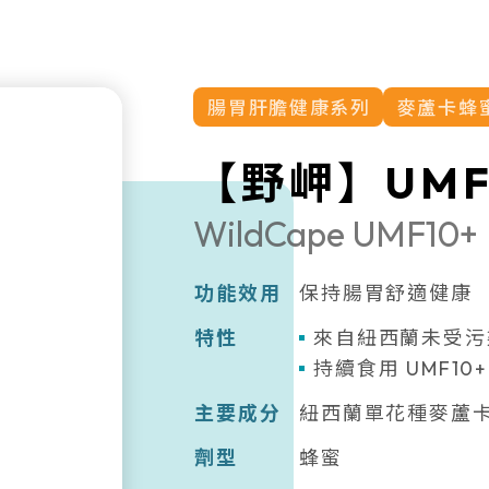
腸胃肝膽健康系列
麥蘆卡蜂
【野岬】UMF
WildCape UMF10+
功能效用
保持腸胃舒適健康
特性
來自紐西蘭未受污
持續食用 UMF1
主要成分
紐西蘭單花種麥蘆
劑型
蜂蜜