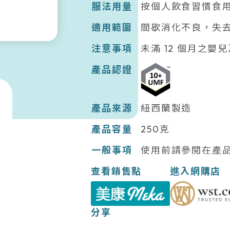
服法用量
按個人飲食習慣食
適用範圍
間歇消化不良，失
注意事項
未滿 12 個月之
產品認證
產品來源
紐西蘭製造
產品容量
250克
一般事項
使用前請參閱在產
查看銷售點
進入網購店
分享