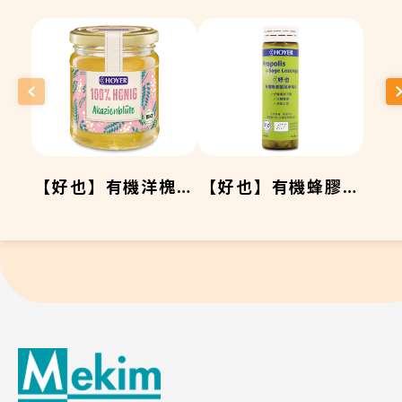
【好也】有機洋槐花
【好也】有機蜂膠鼠
蜂蜜
尾草喉片