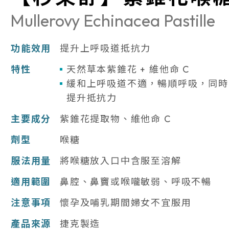
Mullerovy Echinacea Pastille
功能效用
提升上呼吸道抵抗力
特性
天然草本紫錐花 + 維他命 C
緩和上呼吸道不適，暢順呼吸，同時
提升抵抗力
主要成分
紫錐花提取物、維他命 C
劑型
喉糖
服法用量
將喉糖放入口中含服至溶解
適用範圍
鼻腔、鼻竇或喉嚨敏弱、呼吸不暢
注意事項
懷孕及哺乳期間婦女不宜服用
產品來源
捷克製造