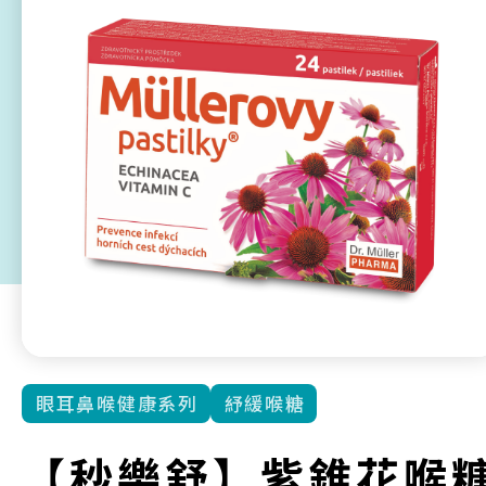
眼耳鼻喉健康系列
紓緩喉糖
【秒樂舒】紫錐花喉